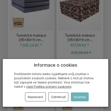
Turistická matrace
Turistická matrace
195×80×9 cm...
195×80×9 cm...
1 035,24 Kč *
817,59 Kč *
970,00 Kč *
Informace o cookies
Prohlížením tohoto webu vyjadřujete svůj souhlas s
používáním souborů cookies. Některé z nich již mohou
být zapsané ve Vašem prohlížeči. Více informací lze
nalézt v
části Politika ochrany soukromí
.
Nastavení
Odmítnutí
Souhlas