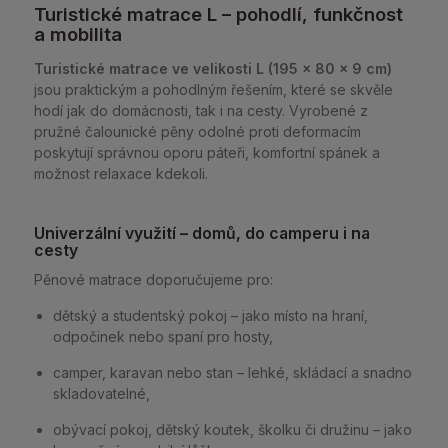
Turistické matrace L – pohodlí, funkčnost
a mobilita
Turistické matrace ve velikosti L (195 × 80 × 9 cm)
jsou praktickým a pohodlným řešením, které se skvěle
hodí jak do domácnosti, tak i na cesty. Vyrobené z
pružné čalounické pěny odolné proti deformacím
poskytují správnou oporu páteři, komfortní spánek a
možnost relaxace kdekoli.
Univerzální využití – domů, do camperu i na
cesty
Pěnové matrace doporučujeme pro:
dětský a studentský pokoj – jako místo na hraní,
odpočinek nebo spaní pro hosty,
camper, karavan nebo stan – lehké, skládací a snadno
skladovatelné,
obývací pokoj, dětský koutek, školku či družinu – jako