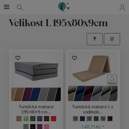
Velikost L 195x80x9cm
Turistická matrace
Turistická matrace L s
195×80×9 cm...
voděodo...
1 411,71 Kč *