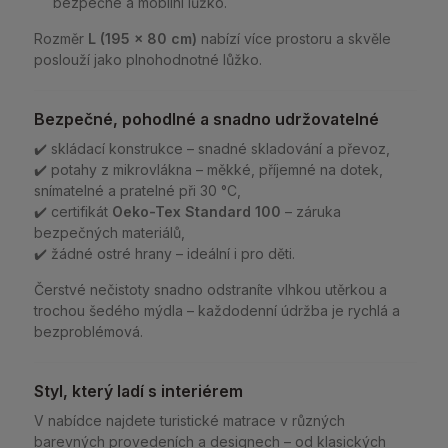
bezpečné a mobilní lůžko.
Rozměr
L (195 × 80 cm)
nabízí více prostoru a skvěle
poslouží jako plnohodnotné lůžko.
Bezpečné, pohodlné a snadno udržovatelné
✔️ skládací konstrukce – snadné skladování a převoz,
✔️ potahy z mikrovlákna – měkké, příjemné na dotek,
snímatelné a pratelné při 30 °C,
✔️ certifikát
Oeko-Tex Standard 100
– záruka
bezpečných materiálů,
✔️ žádné ostré hrany – ideální i pro děti.
Čerstvé nečistoty snadno odstraníte vlhkou utěrkou a
trochou šedého mýdla – každodenní údržba je rychlá a
bezproblémová.
Styl, který ladí s interiérem
V nabídce najdete turistické matrace v různých
barevných provedeních a designech – od klasických